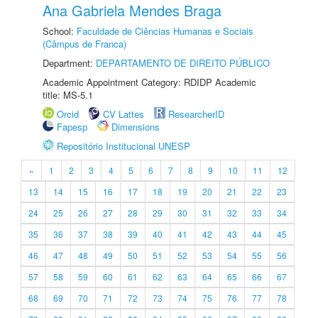
Ana Gabriela Mendes Braga
School:
Faculdade de Ciências Humanas e Sociais
(Câmpus de Franca)
Department:
DEPARTAMENTO DE DIREITO PÚBLICO
Academic Appointment Category: RDIDP Academic
title: MS-5.1
Orcid
CV Lattes
ResearcherID
Fapesp
Dimensions
Repositório Institucional UNESP
«
1
2
3
4
5
6
7
8
9
10
11
12
13
14
15
16
17
18
19
20
21
22
23
24
25
26
27
28
29
30
31
32
33
34
35
36
37
38
39
40
41
42
43
44
45
46
47
48
49
50
51
52
53
54
55
56
57
58
59
60
61
62
63
64
65
66
67
68
69
70
71
72
73
74
75
76
77
78