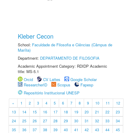
Kleber Cecon
School:
Faculdade de Filosofia e Ciências (Câmpus de
Marília)
Department:
DEPARTAMENTO DE FILOSOFIA
Academic Appointment Category: RDIDP Academic
title: MS-5.1
Orcid
CV Lattes
Google Scholar
ResearcherID
Scopus
Fapesp
Repositório Institucional UNESP
«
1
2
3
4
5
6
7
8
9
10
11
12
13
14
15
16
17
18
19
20
21
22
23
24
25
26
27
28
29
30
31
32
33
34
35
36
37
38
39
40
41
42
43
44
45