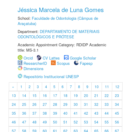
Jéssica Marcela de Luna Gomes
School:
Faculdade de Odontologia (Câmpus de
Araçatuba)
Department:
DEPARTAMENTO DE MATERIAIS
ODONTOLÓGICOS E PRÓTESE
Academic Appointment Category: RDIDP Academic
title: MS-3.1
Orcid
CV Lattes
Google Scholar
ResearcherID
Scopus
Fapesp
Dimensions
Repositório Institucional UNESP
«
1
2
3
4
5
6
7
8
9
10
11
12
13
14
15
16
17
18
19
20
21
22
23
24
25
26
27
28
29
30
31
32
33
34
35
36
37
38
39
40
41
42
43
44
45
46
47
48
49
50
51
52
53
54
55
56
57
58
59
60
61
62
63
64
65
66
67