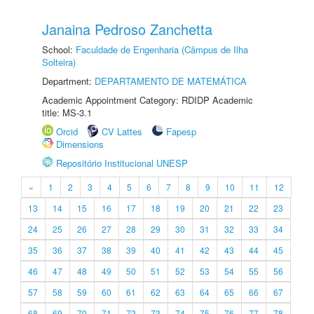
Janaina Pedroso Zanchetta
School:
Faculdade de Engenharia (Câmpus de Ilha
Solteira)
Department:
DEPARTAMENTO DE MATEMÁTICA
Academic Appointment Category: RDIDP Academic
title: MS-3.1
Orcid
CV Lattes
Fapesp
Dimensions
Repositório Institucional UNESP
«
1
2
3
4
5
6
7
8
9
10
11
12
13
14
15
16
17
18
19
20
21
22
23
24
25
26
27
28
29
30
31
32
33
34
35
36
37
38
39
40
41
42
43
44
45
46
47
48
49
50
51
52
53
54
55
56
57
58
59
60
61
62
63
64
65
66
67
68
69
70
71
72
73
74
75
76
77
78