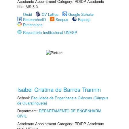
Academic Appointment Category: RDIDP Academic
title: MS-5.3
Orcid
CV Lattes
Google Scholar
ResearcherID
Scopus
Fapesp
Dimensions
Repositório Institucional UNESP
Isabel Cristina de Barros Trannin
School:
Faculdade de Engenharia e Ciências (Câmpus
de Guaratinguetá)
Department:
DEPARTAMENTO DE ENGENHARIA
CIVIL
Academic Appointment Category: RDIDP Academic
title: MS-3.2