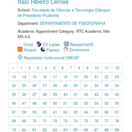
Ítalo Ribeiro Lemes
School:
Faculdade de Ciências e Tecnologia (Câmpus
de Presidente Prudente)
Department:
DEPARTAMENTO DE FISIOTERAPIA
Academic Appointment Category: RTC Academic title:
MS-3.2
Orcid
CV Lattes
ResearcherID
Scopus
Fapesp
Dimensions
Repositório Institucional UNESP
«
1
2
3
4
5
6
7
8
9
10
11
12
13
14
15
16
17
18
19
20
21
22
23
24
25
26
27
28
29
30
31
32
33
34
35
36
37
38
39
40
41
42
43
44
45
46
47
48
49
50
51
52
53
54
55
56
57
58
59
60
61
62
63
64
65
66
67
68
69
70
71
72
73
74
75
76
77
78
79
80
81
82
83
84
85
86
87
88
89