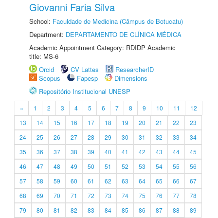
Giovanni Faria Silva
School:
Faculdade de Medicina (Câmpus de Botucatu)
Department:
DEPARTAMENTO DE CLÍNICA MÉDICA
Academic Appointment Category: RDIDP Academic
title: MS-6
Orcid
CV Lattes
ResearcherID
Scopus
Fapesp
Dimensions
Repositório Institucional UNESP
«
1
2
3
4
5
6
7
8
9
10
11
12
13
14
15
16
17
18
19
20
21
22
23
24
25
26
27
28
29
30
31
32
33
34
35
36
37
38
39
40
41
42
43
44
45
46
47
48
49
50
51
52
53
54
55
56
57
58
59
60
61
62
63
64
65
66
67
68
69
70
71
72
73
74
75
76
77
78
79
80
81
82
83
84
85
86
87
88
89