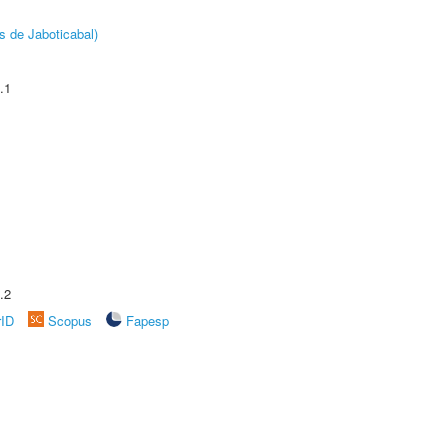
s de Jaboticabal)
.1
.2
rID
Scopus
Fapesp