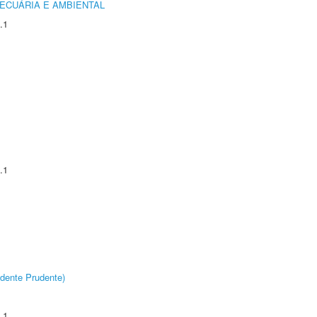
ECUÁRIA E AMBIENTAL
.1
.1
dente Prudente)
.1