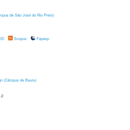
Câmpus de São José do Rio Preto)
rID
Scopus
Fapesp
ign (Câmpus de Bauru)
.2