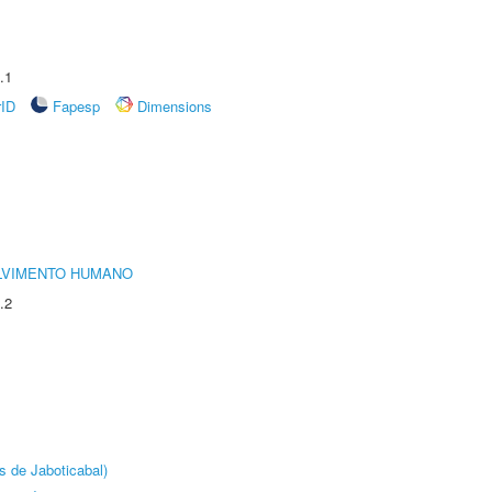
.1
rID
Fapesp
Dimensions
LVIMENTO HUMANO
.2
s de Jaboticabal)