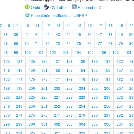
Orcid
CV Lattes
ResearcherID
Repositório Institucional UNESP
7
8
9
10
11
12
13
14
15
16
17
18
19
20
38
39
40
41
42
43
44
45
46
47
48
49
50
68
69
70
71
72
73
74
75
76
77
78
79
80
98
99
100
101
102
103
104
105
106
107
108
123
124
125
126
127
128
129
130
131
132
13
148
149
150
151
152
153
154
155
156
157
15
173
174
175
176
177
178
179
180
181
182
18
198
199
200
201
202
203
204
205
206
207
20
223
224
225
226
227
228
229
230
231
232
23
248
249
250
251
252
253
254
255
256
257
25
273
274
275
276
277
278
279
280
281
282
28
298
299
300
301
302
303
304
305
306
307
30
323
324
325
326
327
328
329
330
331
332
33