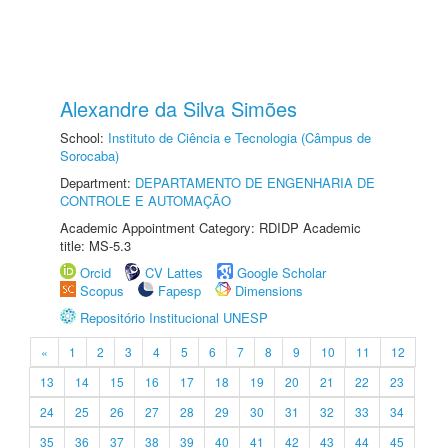
Alexandre da Silva Simões
School:
Instituto de Ciência e Tecnologia (Câmpus de
Sorocaba)
Department:
DEPARTAMENTO DE ENGENHARIA DE
CONTROLE E AUTOMAÇÃO
Academic Appointment Category: RDIDP Academic
title: MS-5.3
Orcid
CV Lattes
Google Scholar
Scopus
Fapesp
Dimensions
Repositório Institucional UNESP
«
1
2
3
4
5
6
7
8
9
10
11
12
13
14
15
16
17
18
19
20
21
22
23
24
25
26
27
28
29
30
31
32
33
34
35
36
37
38
39
40
41
42
43
44
45