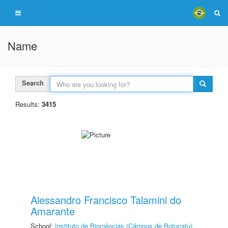
Name
Search
Results:
3415
Alessandro Francisco Talamini do
Amarante
School:
Instituto de Biociências (Câmpus de Botucatu)