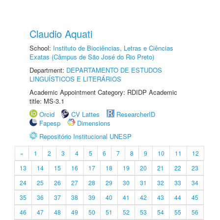
Claudio Aquati
School:
Instituto de Biociências, Letras e Ciências
Exatas (Câmpus de São José do Rio Preto)
Department:
DEPARTAMENTO DE ESTUDOS
LINGUÍSTICOS E LITERÁRIOS
Academic Appointment Category: RDIDP Academic
title: MS-3.1
Orcid
CV Lattes
ResearcherID
Fapesp
Dimensions
Repositório Institucional UNESP
«
1
2
3
4
5
6
7
8
9
10
11
12
13
14
15
16
17
18
19
20
21
22
23
24
25
26
27
28
29
30
31
32
33
34
35
36
37
38
39
40
41
42
43
44
45
46
47
48
49
50
51
52
53
54
55
56