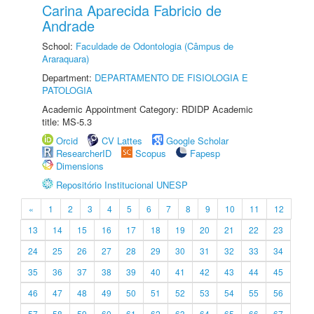
Carina Aparecida Fabricio de
Andrade
School:
Faculdade de Odontologia (Câmpus de
Araraquara)
Department:
DEPARTAMENTO DE FISIOLOGIA E
PATOLOGIA
Academic Appointment Category: RDIDP Academic
title: MS-5.3
Orcid
CV Lattes
Google Scholar
ResearcherID
Scopus
Fapesp
Dimensions
Repositório Institucional UNESP
«
1
2
3
4
5
6
7
8
9
10
11
12
13
14
15
16
17
18
19
20
21
22
23
24
25
26
27
28
29
30
31
32
33
34
35
36
37
38
39
40
41
42
43
44
45
46
47
48
49
50
51
52
53
54
55
56
57
58
59
60
61
62
63
64
65
66
67