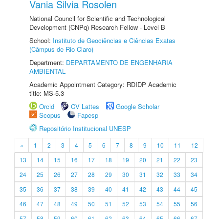
Vania Silvia Rosolen
National Council for Scientific and Technological
Development (CNPq) Research Fellow - Level B
School:
Instituto de Geociências e Ciências Exatas
(Câmpus de Rio Claro)
Department:
DEPARTAMENTO DE ENGENHARIA
AMBIENTAL
Academic Appointment Category: RDIDP Academic
title: MS-5.3
Orcid
CV Lattes
Google Scholar
Scopus
Fapesp
Repositório Institucional UNESP
«
1
2
3
4
5
6
7
8
9
10
11
12
13
14
15
16
17
18
19
20
21
22
23
24
25
26
27
28
29
30
31
32
33
34
35
36
37
38
39
40
41
42
43
44
45
46
47
48
49
50
51
52
53
54
55
56
57
58
59
60
61
62
63
64
65
66
67