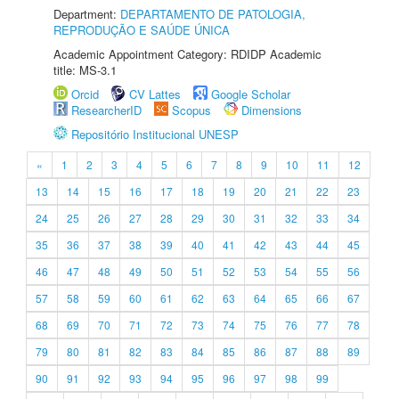
Department:
DEPARTAMENTO DE PATOLOGIA,
REPRODUÇÃO E SAÚDE ÚNICA
Academic Appointment Category: RDIDP Academic
title: MS-3.1
Orcid
CV Lattes
Google Scholar
ResearcherID
Scopus
Dimensions
Repositório Institucional UNESP
«
1
2
3
4
5
6
7
8
9
10
11
12
13
14
15
16
17
18
19
20
21
22
23
24
25
26
27
28
29
30
31
32
33
34
35
36
37
38
39
40
41
42
43
44
45
46
47
48
49
50
51
52
53
54
55
56
57
58
59
60
61
62
63
64
65
66
67
68
69
70
71
72
73
74
75
76
77
78
79
80
81
82
83
84
85
86
87
88
89
90
91
92
93
94
95
96
97
98
99