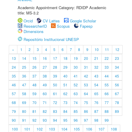
Academic Appointment Category: RDIDP Academic
title: MS-3.2
Orcid
CV Lattes
Google Scholar
ResearcherID
Scopus
Fapesp
Dimensions
Repositório Institucional UNESP
«
1
2
3
4
5
6
7
8
9
10
11
12
13
14
15
16
17
18
19
20
21
22
23
24
25
26
27
28
29
30
31
32
33
34
35
36
37
38
39
40
41
42
43
44
45
46
47
48
49
50
51
52
53
54
55
56
57
58
59
60
61
62
63
64
65
66
67
68
69
70
71
72
73
74
75
76
77
78
79
80
81
82
83
84
85
86
87
88
89
90
91
92
93
94
95
96
97
98
99
100
101
102
103
104
105
106
107
108