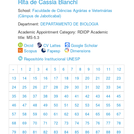
Rita de Cassia Bianchi
School:
Faculdade de Ciências Agrárias e Veterinárias
(Câmpus de Jaboticabal)
Department:
DEPARTAMENTO DE BIOLOGIA
Academic Appointment Category: RDIDP Academic
title: MS-5.3
Orcid
CV Lattes
Google Scholar
Scopus
Fapesp
Dimensions
Repositório Institucional UNESP
«
1
2
3
4
5
6
7
8
9
10
11
12
13
14
15
16
17
18
19
20
21
22
23
24
25
26
27
28
29
30
31
32
33
34
35
36
37
38
39
40
41
42
43
44
45
46
47
48
49
50
51
52
53
54
55
56
57
58
59
60
61
62
63
64
65
66
67
68
69
70
71
72
73
74
75
76
77
78
79
80
81
82
83
84
85
86
87
88
89