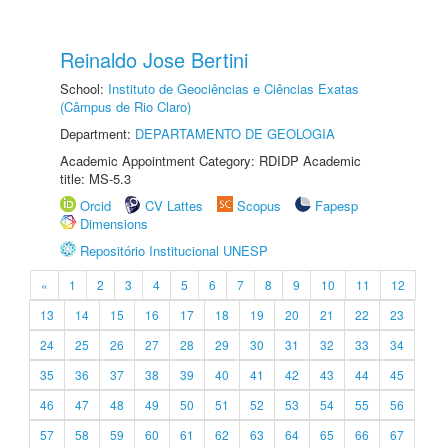
Reinaldo Jose Bertini
School:
Instituto de Geociências e Ciências Exatas
(Câmpus de Rio Claro)
Department:
DEPARTAMENTO DE GEOLOGIA
Academic Appointment Category: RDIDP Academic
title: MS-5.3
Orcid
CV Lattes
Scopus
Fapesp
Dimensions
Repositório Institucional UNESP
«
1
2
3
4
5
6
7
8
9
10
11
12
13
14
15
16
17
18
19
20
21
22
23
24
25
26
27
28
29
30
31
32
33
34
35
36
37
38
39
40
41
42
43
44
45
46
47
48
49
50
51
52
53
54
55
56
57
58
59
60
61
62
63
64
65
66
67