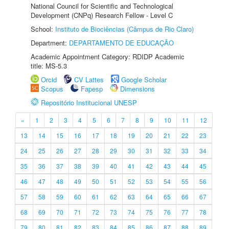
National Council for Scientific and Technological
Development (CNPq) Research Fellow - Level C
School:
Instituto de Biociências (Câmpus de Rio Claro)
Department:
DEPARTAMENTO DE EDUCAÇÃO
Academic Appointment Category: RDIDP Academic
title: MS-5.3
Orcid
CV Lattes
Google Scholar
Scopus
Fapesp
Dimensions
Repositório Institucional UNESP
«
1
2
3
4
5
6
7
8
9
10
11
12
13
14
15
16
17
18
19
20
21
22
23
24
25
26
27
28
29
30
31
32
33
34
35
36
37
38
39
40
41
42
43
44
45
46
47
48
49
50
51
52
53
54
55
56
57
58
59
60
61
62
63
64
65
66
67
68
69
70
71
72
73
74
75
76
77
78
79
80
81
82
83
84
85
86
87
88
89