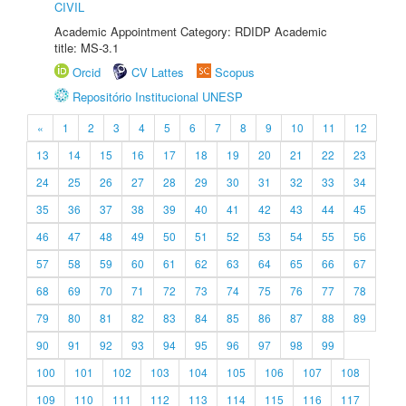
CIVIL
Academic Appointment Category: RDIDP Academic
title: MS-3.1
Orcid
CV Lattes
Scopus
Repositório Institucional UNESP
«
1
2
3
4
5
6
7
8
9
10
11
12
13
14
15
16
17
18
19
20
21
22
23
24
25
26
27
28
29
30
31
32
33
34
35
36
37
38
39
40
41
42
43
44
45
46
47
48
49
50
51
52
53
54
55
56
57
58
59
60
61
62
63
64
65
66
67
68
69
70
71
72
73
74
75
76
77
78
79
80
81
82
83
84
85
86
87
88
89
90
91
92
93
94
95
96
97
98
99
100
101
102
103
104
105
106
107
108
109
110
111
112
113
114
115
116
117