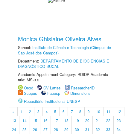
Monica Ghislaine Oliveira Alves
School:
Instituto de Ciência e Tecnologia (Câmpus de
São José dos Campos)
Department:
DEPARTAMENTO DE BIOCIÊNCIAS E
DIAGNÓSTICO BUCAL
Academic Appointment Category: RDIDP Academic
title: MS-3.2
Orcid
CV Lattes
ResearcherID
Scopus
Fapesp
Dimensions
Repositório Institucional UNESP
«
1
2
3
4
5
6
7
8
9
10
11
12
13
14
15
16
17
18
19
20
21
22
23
24
25
26
27
28
29
30
31
32
33
34