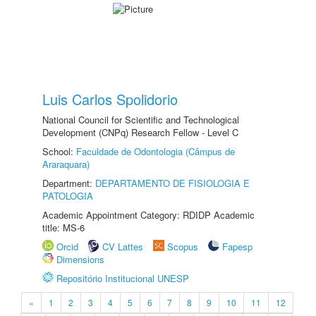
Luis Carlos Spolidorio
National Council for Scientific and Technological
Development (CNPq) Research Fellow - Level C
School:
Faculdade de Odontologia (Câmpus de
Araraquara)
Department:
DEPARTAMENTO DE FISIOLOGIA E
PATOLOGIA
Academic Appointment Category: RDIDP Academic
title: MS-6
Orcid
CV Lattes
Scopus
Fapesp
Dimensions
Repositório Institucional UNESP
«
1
2
3
4
5
6
7
8
9
10
11
12