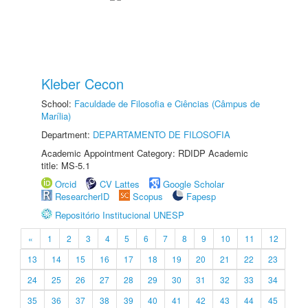
Kleber Cecon
School:
Faculdade de Filosofia e Ciências (Câmpus de
Marília)
Department:
DEPARTAMENTO DE FILOSOFIA
Academic Appointment Category: RDIDP Academic
title: MS-5.1
Orcid
CV Lattes
Google Scholar
ResearcherID
Scopus
Fapesp
Repositório Institucional UNESP
«
1
2
3
4
5
6
7
8
9
10
11
12
13
14
15
16
17
18
19
20
21
22
23
24
25
26
27
28
29
30
31
32
33
34
35
36
37
38
39
40
41
42
43
44
45