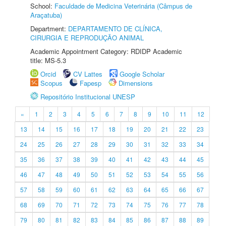
School:
Faculdade de Medicina Veterinária (Câmpus de
Araçatuba)
Department:
DEPARTAMENTO DE CLÍNICA,
CIRURGIA E REPRODUÇÃO ANIMAL
Academic Appointment Category: RDIDP Academic
title: MS-5.3
Orcid
CV Lattes
Google Scholar
Scopus
Fapesp
Dimensions
Repositório Institucional UNESP
«
1
2
3
4
5
6
7
8
9
10
11
12
13
14
15
16
17
18
19
20
21
22
23
24
25
26
27
28
29
30
31
32
33
34
35
36
37
38
39
40
41
42
43
44
45
46
47
48
49
50
51
52
53
54
55
56
57
58
59
60
61
62
63
64
65
66
67
68
69
70
71
72
73
74
75
76
77
78
79
80
81
82
83
84
85
86
87
88
89