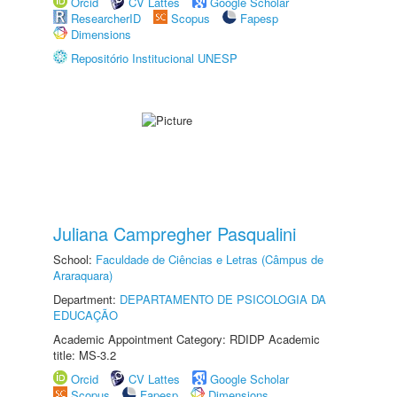
Orcid
CV Lattes
Google Scholar
ResearcherID
Scopus
Fapesp
Dimensions
Repositório Institucional UNESP
Juliana Campregher Pasqualini
School:
Faculdade de Ciências e Letras (Câmpus de
Araraquara)
Department:
DEPARTAMENTO DE PSICOLOGIA DA
EDUCAÇÃO
Academic Appointment Category: RDIDP Academic
title: MS-3.2
Orcid
CV Lattes
Google Scholar
Scopus
Fapesp
Dimensions