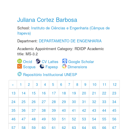
Juliana Cortez Barbosa
School:
Instituto de Ciências e Engenharia (Câmpus de
Itapeva)
Department:
DEPARTAMENTO DE ENGENHARIA
Academic Appointment Category: RDIDP Academic
title: MS-3.2
Orcid
CV Lattes
Google Scholar
Scopus
Fapesp
Dimensions
Repositório Institucional UNESP
«
1
2
3
4
5
6
7
8
9
10
11
12
13
14
15
16
17
18
19
20
21
22
23
24
25
26
27
28
29
30
31
32
33
34
35
36
37
38
39
40
41
42
43
44
45
46
47
48
49
50
51
52
53
54
55
56
57
58
59
60
61
62
63
64
65
66
67