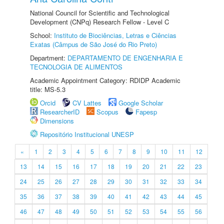
National Council for Scientific and Technological
Development (CNPq) Research Fellow - Level C
School:
Instituto de Biociências, Letras e Ciências
Exatas (Câmpus de São José do Rio Preto)
Department:
DEPARTAMENTO DE ENGENHARIA E
TECNOLOGIA DE ALIMENTOS
Academic Appointment Category: RDIDP Academic
title: MS-5.3
Orcid
CV Lattes
Google Scholar
ResearcherID
Scopus
Fapesp
Dimensions
Repositório Institucional UNESP
«
1
2
3
4
5
6
7
8
9
10
11
12
13
14
15
16
17
18
19
20
21
22
23
24
25
26
27
28
29
30
31
32
33
34
35
36
37
38
39
40
41
42
43
44
45
46
47
48
49
50
51
52
53
54
55
56