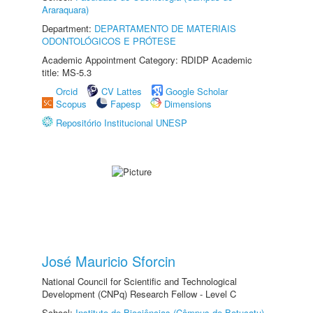
Araraquara)
Department:
DEPARTAMENTO DE MATERIAIS
ODONTOLÓGICOS E PRÓTESE
Academic Appointment Category: RDIDP Academic
title: MS-5.3
Orcid
CV Lattes
Google Scholar
Scopus
Fapesp
Dimensions
Repositório Institucional UNESP
José Mauricio Sforcin
National Council for Scientific and Technological
Development (CNPq) Research Fellow - Level C
School:
Instituto de Biociências (Câmpus de Botucatu)