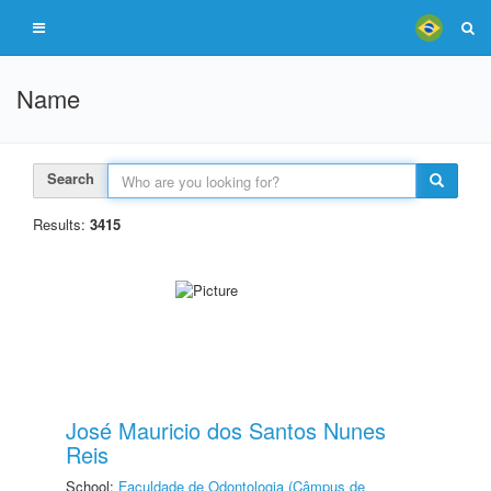
Name
Search
Results:
3415
José Mauricio dos Santos Nunes
Reis
School:
Faculdade de Odontologia (Câmpus de