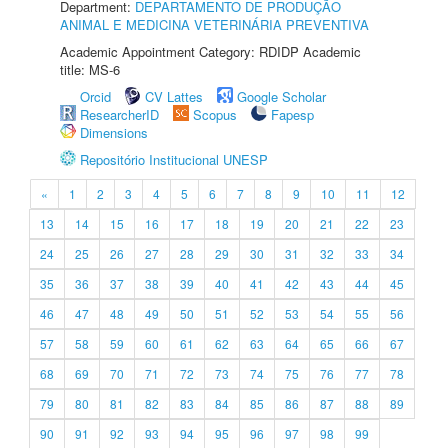
Department:
DEPARTAMENTO DE PRODUÇÃO
ANIMAL E MEDICINA VETERINÁRIA PREVENTIVA
Academic Appointment Category: RDIDP Academic
title: MS-6
Orcid
CV Lattes
Google Scholar
ResearcherID
Scopus
Fapesp
Dimensions
Repositório Institucional UNESP
«
1
2
3
4
5
6
7
8
9
10
11
12
13
14
15
16
17
18
19
20
21
22
23
24
25
26
27
28
29
30
31
32
33
34
35
36
37
38
39
40
41
42
43
44
45
46
47
48
49
50
51
52
53
54
55
56
57
58
59
60
61
62
63
64
65
66
67
68
69
70
71
72
73
74
75
76
77
78
79
80
81
82
83
84
85
86
87
88
89
90
91
92
93
94
95
96
97
98
99