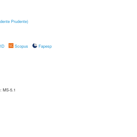
dente Prudente)
rID
Scopus
Fapesp
e: MS-5.1