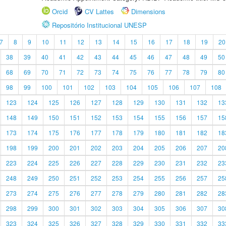
Orcid
CV Lattes
Dimensions
Repositório Institucional UNESP
7
8
9
10
11
12
13
14
15
16
17
18
19
20
38
39
40
41
42
43
44
45
46
47
48
49
50
68
69
70
71
72
73
74
75
76
77
78
79
80
98
99
100
101
102
103
104
105
106
107
108
123
124
125
126
127
128
129
130
131
132
13
148
149
150
151
152
153
154
155
156
157
15
173
174
175
176
177
178
179
180
181
182
18
198
199
200
201
202
203
204
205
206
207
20
223
224
225
226
227
228
229
230
231
232
23
248
249
250
251
252
253
254
255
256
257
25
273
274
275
276
277
278
279
280
281
282
28
298
299
300
301
302
303
304
305
306
307
30
323
324
325
326
327
328
329
330
331
332
33