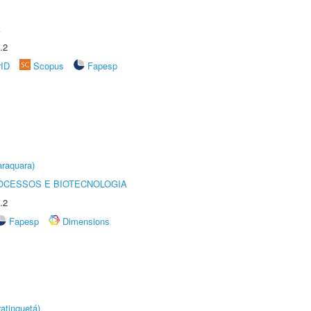
A
.2
rID
Scopus
Fapesp
raquara)
OCESSOS E BIOTECNOLOGIA
.2
Fapesp
Dimensions
atinguetá)