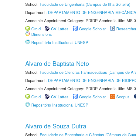
School:
Faculdade de Engenharia (Câmpus de Ilha Solteira)
Department:
DEPARTAMENTO DE ENGENHARIA MECÂNIC
Academic Appointment Category: RDIDP Academic title: MS-3
Orcid
CV Lattes
Google Scholar
Researche
Dimensions
Repositório Institucional UNESP
Alvaro de Baptista Neto
School:
Faculdade de Ciências Farmacêuticas (Câmpus de Ara
Department:
DEPARTAMENTO DE ENGENHARIA DE BIOPR
Academic Appointment Category: RDIDP Academic title: MS-3
Orcid
CV Lattes
Google Scholar
Scopus
Repositório Institucional UNESP
Alvaro de Souza Dutra
School:
Faculdade de Engenharia e Ciências (Câmpus de Guar