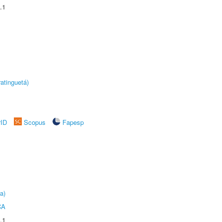
.1
atinguetá)
rID
Scopus
Fapesp
a)
CA
.1