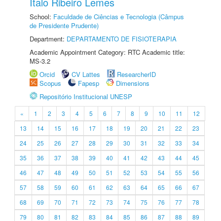
Ítalo Ribeiro Lemes
School:
Faculdade de Ciências e Tecnologia (Câmpus
de Presidente Prudente)
Department:
DEPARTAMENTO DE FISIOTERAPIA
Academic Appointment Category: RTC Academic title:
MS-3.2
Orcid
CV Lattes
ResearcherID
Scopus
Fapesp
Dimensions
Repositório Institucional UNESP
«
1
2
3
4
5
6
7
8
9
10
11
12
13
14
15
16
17
18
19
20
21
22
23
24
25
26
27
28
29
30
31
32
33
34
35
36
37
38
39
40
41
42
43
44
45
46
47
48
49
50
51
52
53
54
55
56
57
58
59
60
61
62
63
64
65
66
67
68
69
70
71
72
73
74
75
76
77
78
79
80
81
82
83
84
85
86
87
88
89