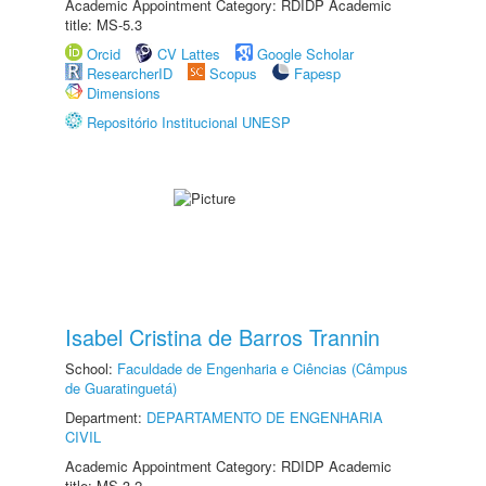
Academic Appointment Category: RDIDP Academic
title: MS-5.3
Orcid
CV Lattes
Google Scholar
ResearcherID
Scopus
Fapesp
Dimensions
Repositório Institucional UNESP
Isabel Cristina de Barros Trannin
School:
Faculdade de Engenharia e Ciências (Câmpus
de Guaratinguetá)
Department:
DEPARTAMENTO DE ENGENHARIA
CIVIL
Academic Appointment Category: RDIDP Academic
title: MS-3.2