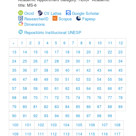
title: MS-6
Orcid
CV Lattes
Google Scholar
ResearcherID
Scopus
Fapesp
Dimensions
Repositório Institucional UNESP
«
1
2
3
4
5
6
7
8
9
10
11
12
13
14
15
16
17
18
19
20
21
22
23
24
25
26
27
28
29
30
31
32
33
34
35
36
37
38
39
40
41
42
43
44
45
46
47
48
49
50
51
52
53
54
55
56
57
58
59
60
61
62
63
64
65
66
67
68
69
70
71
72
73
74
75
76
77
78
79
80
81
82
83
84
85
86
87
88
89
90
91
92
93
94
95
96
97
98
99
100
101
102
103
104
105
106
107
108
109
110
111
112
113
114
115
116
117