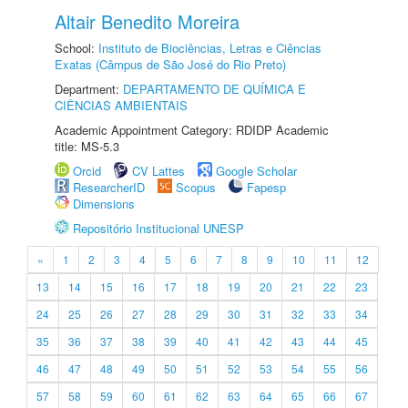
Altair Benedito Moreira
School:
Instituto de Biociências, Letras e Ciências
Exatas (Câmpus de São José do Rio Preto)
Department:
DEPARTAMENTO DE QUÍMICA E
CIÊNCIAS AMBIENTAIS
Academic Appointment Category: RDIDP Academic
title: MS-5.3
Orcid
CV Lattes
Google Scholar
ResearcherID
Scopus
Fapesp
Dimensions
Repositório Institucional UNESP
«
1
2
3
4
5
6
7
8
9
10
11
12
13
14
15
16
17
18
19
20
21
22
23
24
25
26
27
28
29
30
31
32
33
34
35
36
37
38
39
40
41
42
43
44
45
46
47
48
49
50
51
52
53
54
55
56
57
58
59
60
61
62
63
64
65
66
67