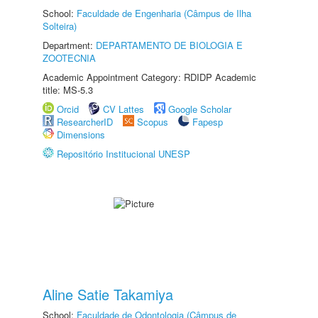
School:
Faculdade de Engenharia (Câmpus de Ilha
Solteira)
Department:
DEPARTAMENTO DE BIOLOGIA E
ZOOTECNIA
Academic Appointment Category: RDIDP Academic
title: MS-5.3
Orcid
CV Lattes
Google Scholar
ResearcherID
Scopus
Fapesp
Dimensions
Repositório Institucional UNESP
Aline Satie Takamiya
School:
Faculdade de Odontologia (Câmpus de