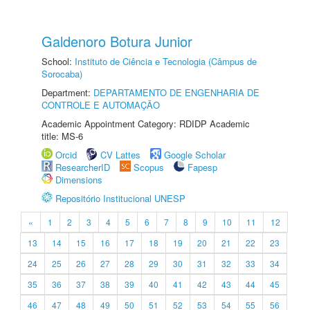
Galdenoro Botura Junior
School:
Instituto de Ciência e Tecnologia (Câmpus de
Sorocaba)
Department:
DEPARTAMENTO DE ENGENHARIA DE
CONTROLE E AUTOMAÇÃO
Academic Appointment Category: RDIDP Academic
title: MS-6
Orcid
CV Lattes
Google Scholar
ResearcherID
Scopus
Fapesp
Dimensions
Repositório Institucional UNESP
«
1
2
3
4
5
6
7
8
9
10
11
12
13
14
15
16
17
18
19
20
21
22
23
24
25
26
27
28
29
30
31
32
33
34
35
36
37
38
39
40
41
42
43
44
45
46
47
48
49
50
51
52
53
54
55
56