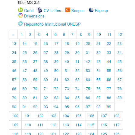
title: MS-3.2
Orcid
CV Lattes
Scopus
Fapesp
Dimensions
Repositório Institucional UNESP
«
1
2
3
4
5
6
7
8
9
10
11
12
13
14
15
16
17
18
19
20
21
22
23
24
25
26
27
28
29
30
31
32
33
34
35
36
37
38
39
40
41
42
43
44
45
46
47
48
49
50
51
52
53
54
55
56
57
58
59
60
61
62
63
64
65
66
67
68
69
70
71
72
73
74
75
76
77
78
79
80
81
82
83
84
85
86
87
88
89
90
91
92
93
94
95
96
97
98
99
100
101
102
103
104
105
106
107
108
109
110
111
112
113
114
115
116
117
118
119
120
121
122
123
124
125
126