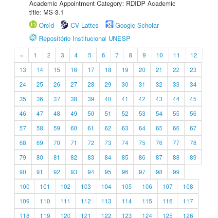
Academic Appointment Category: RDIDP Academic
title: MS-3.1
Orcid
CV Lattes
Google Scholar
Repositório Institucional UNESP
«
1
2
3
4
5
6
7
8
9
10
11
12
13
14
15
16
17
18
19
20
21
22
23
24
25
26
27
28
29
30
31
32
33
34
35
36
37
38
39
40
41
42
43
44
45
46
47
48
49
50
51
52
53
54
55
56
57
58
59
60
61
62
63
64
65
66
67
68
69
70
71
72
73
74
75
76
77
78
79
80
81
82
83
84
85
86
87
88
89
90
91
92
93
94
95
96
97
98
99
100
101
102
103
104
105
106
107
108
109
110
111
112
113
114
115
116
117
118
119
120
121
122
123
124
125
126