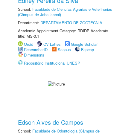
Edney Pereira da Silva
School:
Faculdade de Ciências Agrárias e Veterinárias
(Câmpus de Jaboticabal)
Department:
DEPARTAMENTO DE ZOOTECNIA
Academic Appointment Category: RDIDP Academic
title: MS-3.1
Orcid
CV Lattes
Google Scholar
ResearcherID
Scopus
Fapesp
Dimensions
Repositório Institucional UNESP
Edson Alves de Campos
School:
Faculdade de Odontologia (Câmpus de