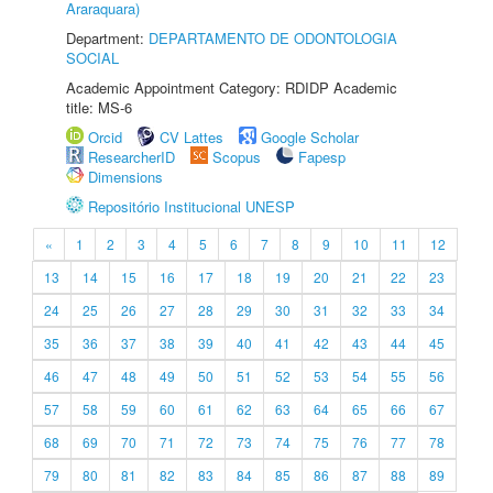
Araraquara)
Department:
DEPARTAMENTO DE ODONTOLOGIA
SOCIAL
Academic Appointment Category: RDIDP Academic
title: MS-6
Orcid
CV Lattes
Google Scholar
ResearcherID
Scopus
Fapesp
Dimensions
Repositório Institucional UNESP
«
1
2
3
4
5
6
7
8
9
10
11
12
13
14
15
16
17
18
19
20
21
22
23
24
25
26
27
28
29
30
31
32
33
34
35
36
37
38
39
40
41
42
43
44
45
46
47
48
49
50
51
52
53
54
55
56
57
58
59
60
61
62
63
64
65
66
67
68
69
70
71
72
73
74
75
76
77
78
79
80
81
82
83
84
85
86
87
88
89