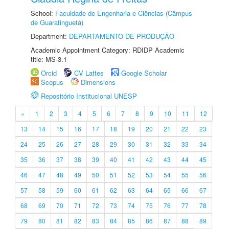
School:
Faculdade de Engenharia e Ciências (Câmpus
de Guaratinguetá)
Department:
DEPARTAMENTO DE PRODUÇÃO
Academic Appointment Category: RDIDP Academic
title: MS-3.1
Orcid
CV Lattes
Google Scholar
Scopus
Dimensions
Repositório Institucional UNESP
«
1
2
3
4
5
6
7
8
9
10
11
12
13
14
15
16
17
18
19
20
21
22
23
24
25
26
27
28
29
30
31
32
33
34
35
36
37
38
39
40
41
42
43
44
45
46
47
48
49
50
51
52
53
54
55
56
57
58
59
60
61
62
63
64
65
66
67
68
69
70
71
72
73
74
75
76
77
78
79
80
81
82
83
84
85
86
87
88
89