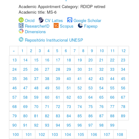
Academic Appointment Category: RDIDP retired
Academic title: MS-6
Orcid
CV Lattes
Google Scholar
ResearcherID
Scopus
Fapesp
Dimensions
Repositório Institucional UNESP
«
1
2
3
4
5
6
7
8
9
10
11
12
13
14
15
16
17
18
19
20
21
22
23
24
25
26
27
28
29
30
31
32
33
34
35
36
37
38
39
40
41
42
43
44
45
46
47
48
49
50
51
52
53
54
55
56
57
58
59
60
61
62
63
64
65
66
67
68
69
70
71
72
73
74
75
76
77
78
79
80
81
82
83
84
85
86
87
88
89
90
91
92
93
94
95
96
97
98
99
100
101
102
103
104
105
106
107
108