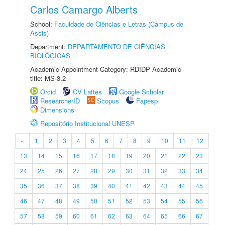
Carlos Camargo Alberts
School:
Faculdade de Ciências e Letras (Câmpus de
Assis)
Department:
DEPARTAMENTO DE CIÊNCIAS
BIOLÓGICAS
Academic Appointment Category: RDIDP Academic
title: MS-3.2
Orcid
CV Lattes
Google Scholar
ResearcherID
Scopus
Fapesp
Dimensions
Repositório Institucional UNESP
«
1
2
3
4
5
6
7
8
9
10
11
12
13
14
15
16
17
18
19
20
21
22
23
24
25
26
27
28
29
30
31
32
33
34
35
36
37
38
39
40
41
42
43
44
45
46
47
48
49
50
51
52
53
54
55
56
57
58
59
60
61
62
63
64
65
66
67