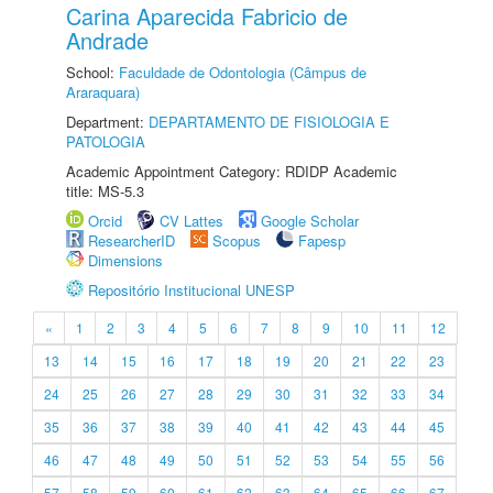
Carina Aparecida Fabricio de
Andrade
School:
Faculdade de Odontologia (Câmpus de
Araraquara)
Department:
DEPARTAMENTO DE FISIOLOGIA E
PATOLOGIA
Academic Appointment Category: RDIDP Academic
title: MS-5.3
Orcid
CV Lattes
Google Scholar
ResearcherID
Scopus
Fapesp
Dimensions
Repositório Institucional UNESP
«
1
2
3
4
5
6
7
8
9
10
11
12
13
14
15
16
17
18
19
20
21
22
23
24
25
26
27
28
29
30
31
32
33
34
35
36
37
38
39
40
41
42
43
44
45
46
47
48
49
50
51
52
53
54
55
56
57
58
59
60
61
62
63
64
65
66
67