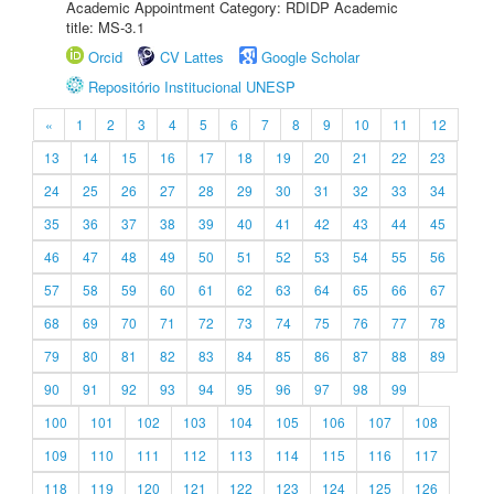
Academic Appointment Category: RDIDP Academic
title: MS-3.1
Orcid
CV Lattes
Google Scholar
Repositório Institucional UNESP
«
1
2
3
4
5
6
7
8
9
10
11
12
13
14
15
16
17
18
19
20
21
22
23
24
25
26
27
28
29
30
31
32
33
34
35
36
37
38
39
40
41
42
43
44
45
46
47
48
49
50
51
52
53
54
55
56
57
58
59
60
61
62
63
64
65
66
67
68
69
70
71
72
73
74
75
76
77
78
79
80
81
82
83
84
85
86
87
88
89
90
91
92
93
94
95
96
97
98
99
100
101
102
103
104
105
106
107
108
109
110
111
112
113
114
115
116
117
118
119
120
121
122
123
124
125
126