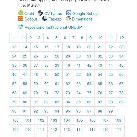
title: MS-3.1
Orcid
CV Lattes
Google Scholar
Scopus
Fapesp
Dimensions
Repositório Institucional UNESP
«
1
2
3
4
5
6
7
8
9
10
11
12
13
14
15
16
17
18
19
20
21
22
23
24
25
26
27
28
29
30
31
32
33
34
35
36
37
38
39
40
41
42
43
44
45
46
47
48
49
50
51
52
53
54
55
56
57
58
59
60
61
62
63
64
65
66
67
68
69
70
71
72
73
74
75
76
77
78
79
80
81
82
83
84
85
86
87
88
89
90
91
92
93
94
95
96
97
98
99
100
101
102
103
104
105
106
107
108
109
110
111
112
113
114
115
116
117