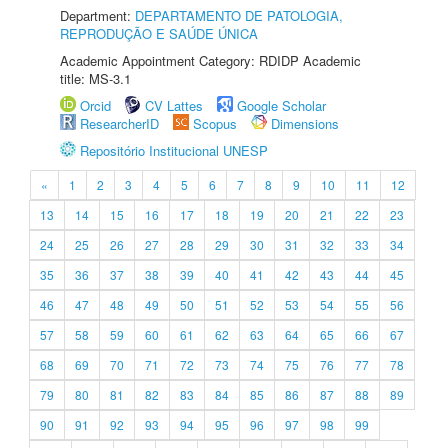
Department:
DEPARTAMENTO DE PATOLOGIA,
REPRODUÇÃO E SAÚDE ÚNICA
Academic Appointment Category: RDIDP Academic
title: MS-3.1
Orcid
CV Lattes
Google Scholar
ResearcherID
Scopus
Dimensions
Repositório Institucional UNESP
«
1
2
3
4
5
6
7
8
9
10
11
12
13
14
15
16
17
18
19
20
21
22
23
24
25
26
27
28
29
30
31
32
33
34
35
36
37
38
39
40
41
42
43
44
45
46
47
48
49
50
51
52
53
54
55
56
57
58
59
60
61
62
63
64
65
66
67
68
69
70
71
72
73
74
75
76
77
78
79
80
81
82
83
84
85
86
87
88
89
90
91
92
93
94
95
96
97
98
99