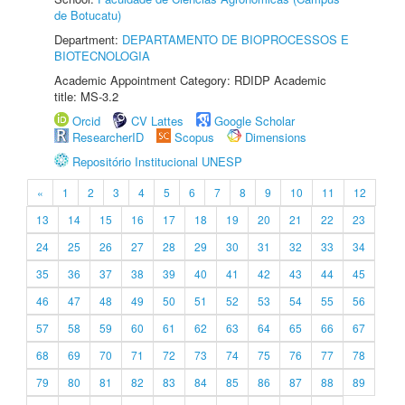
de Botucatu)
Department:
DEPARTAMENTO DE BIOPROCESSOS E
BIOTECNOLOGIA
Academic Appointment Category: RDIDP Academic
title: MS-3.2
Orcid
CV Lattes
Google Scholar
ResearcherID
Scopus
Dimensions
Repositório Institucional UNESP
«
1
2
3
4
5
6
7
8
9
10
11
12
13
14
15
16
17
18
19
20
21
22
23
24
25
26
27
28
29
30
31
32
33
34
35
36
37
38
39
40
41
42
43
44
45
46
47
48
49
50
51
52
53
54
55
56
57
58
59
60
61
62
63
64
65
66
67
68
69
70
71
72
73
74
75
76
77
78
79
80
81
82
83
84
85
86
87
88
89