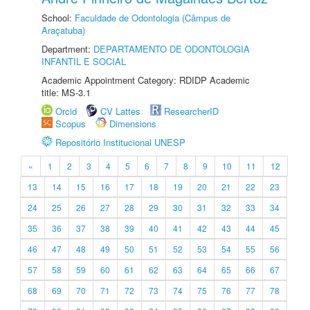
School:
Faculdade de Odontologia (Câmpus de
Araçatuba)
Department:
DEPARTAMENTO DE ODONTOLOGIA
INFANTIL E SOCIAL
Academic Appointment Category: RDIDP Academic
title: MS-3.1
Orcid
CV Lattes
ResearcherID
Scopus
Dimensions
Repositório Institucional UNESP
«
1
2
3
4
5
6
7
8
9
10
11
12
13
14
15
16
17
18
19
20
21
22
23
24
25
26
27
28
29
30
31
32
33
34
35
36
37
38
39
40
41
42
43
44
45
46
47
48
49
50
51
52
53
54
55
56
57
58
59
60
61
62
63
64
65
66
67
68
69
70
71
72
73
74
75
76
77
78