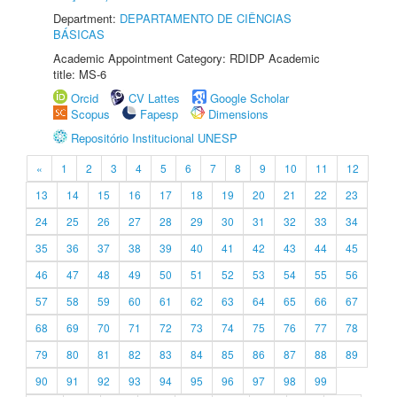
Department:
DEPARTAMENTO DE CIÊNCIAS
BÁSICAS
Academic Appointment Category: RDIDP Academic
title: MS-6
Orcid
CV Lattes
Google Scholar
Scopus
Fapesp
Dimensions
Repositório Institucional UNESP
«
1
2
3
4
5
6
7
8
9
10
11
12
13
14
15
16
17
18
19
20
21
22
23
24
25
26
27
28
29
30
31
32
33
34
35
36
37
38
39
40
41
42
43
44
45
46
47
48
49
50
51
52
53
54
55
56
57
58
59
60
61
62
63
64
65
66
67
68
69
70
71
72
73
74
75
76
77
78
79
80
81
82
83
84
85
86
87
88
89
90
91
92
93
94
95
96
97
98
99