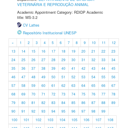
VETERINÁRIA E REPRODUÇÃO ANIMAL
Academic Appointment Category: RDIDP Academic
title: MS-3.2
CV Lattes
Repositório Institucional UNESP
«
1
2
3
4
5
6
7
8
9
10
11
12
13
14
15
16
17
18
19
20
21
22
23
24
25
26
27
28
29
30
31
32
33
34
35
36
37
38
39
40
41
42
43
44
45
46
47
48
49
50
51
52
53
54
55
56
57
58
59
60
61
62
63
64
65
66
67
68
69
70
71
72
73
74
75
76
77
78
79
80
81
82
83
84
85
86
87
88
89
90
91
92
93
94
95
96
97
98
99
100
101
102
103
104
105
106
107
108