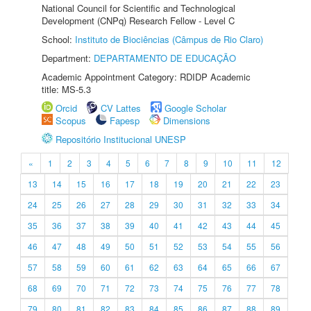
National Council for Scientific and Technological
Development (CNPq) Research Fellow - Level C
School:
Instituto de Biociências (Câmpus de Rio Claro)
Department:
DEPARTAMENTO DE EDUCAÇÃO
Academic Appointment Category: RDIDP Academic
title: MS-5.3
Orcid
CV Lattes
Google Scholar
Scopus
Fapesp
Dimensions
Repositório Institucional UNESP
«
1
2
3
4
5
6
7
8
9
10
11
12
13
14
15
16
17
18
19
20
21
22
23
24
25
26
27
28
29
30
31
32
33
34
35
36
37
38
39
40
41
42
43
44
45
46
47
48
49
50
51
52
53
54
55
56
57
58
59
60
61
62
63
64
65
66
67
68
69
70
71
72
73
74
75
76
77
78
79
80
81
82
83
84
85
86
87
88
89