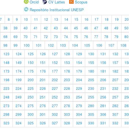
Orcid
CV Lattes
Scopus
Repositório Institucional UNESP
7
8
9
10
11
12
13
14
15
16
17
18
19
20
38
39
40
41
42
43
44
45
46
47
48
49
50
68
69
70
71
72
73
74
75
76
77
78
79
80
98
99
100
101
102
103
104
105
106
107
108
123
124
125
126
127
128
129
130
131
132
13
148
149
150
151
152
153
154
155
156
157
15
173
174
175
176
177
178
179
180
181
182
18
198
199
200
201
202
203
204
205
206
207
20
223
224
225
226
227
228
229
230
231
232
23
248
249
250
251
252
253
254
255
256
257
25
273
274
275
276
277
278
279
280
281
282
28
298
299
300
301
302
303
304
305
306
307
30
323
324
325
326
327
328
329
330
331
332
33