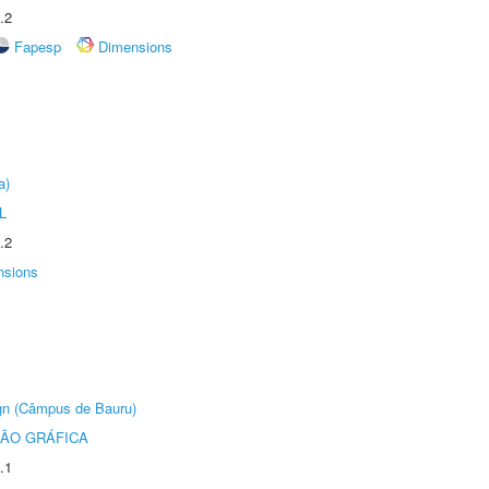
.2
Fapesp
Dimensions
a)
L
.2
nsions
ign (Câmpus de Bauru)
ÃO GRÁFICA
.1