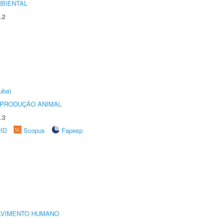
MBIENTAL
.2
uba)
REPRODUÇÃO ANIMAL
.3
rID
Scopus
Fapesp
LVIMENTO HUMANO