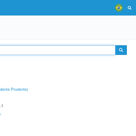
dente Prudente)
.1
s