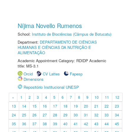
Níjima Novello Rumenos
School:
Instituto de Biociências (Câmpus de Botucatu)
Department:
DEPARTAMENTO DE CIÊNCIAS
HUMANAS E CIÊNCIAS DA NUTRIÇÃO E
ALIMENTAÇÃO
Academic Appointment Category: RDIDP Academic
title: MS-3.1
Orcid
CV Lattes
Fapesp
Dimensions
Repositório Institucional UNESP
«
1
2
3
4
5
6
7
8
9
10
11
12
13
14
15
16
17
18
19
20
21
22
23
24
25
26
27
28
29
30
31
32
33
34
35
36
37
38
39
40
41
42
43
44
45