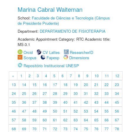
Marina Cabral Waiteman
School:
Faculdade de Ciências e Tecnologia (Câmpus
de Presidente Prudente)
Department:
DEPARTAMENTO DE FISIOTERAPIA
Academic Appointment Category: RTC Academic title:
MS-3.1
Orcid
CV Lattes
ResearcherID
Scopus
Fapesp
Dimensions
Repositório Institucional UNESP
«
1
2
3
4
5
6
7
8
9
10
11
12
13
14
15
16
17
18
19
20
21
22
23
24
25
26
27
28
29
30
31
32
33
34
35
36
37
38
39
40
41
42
43
44
45
46
47
48
49
50
51
52
53
54
55
56
57
58
59
60
61
62
63
64
65
66
67
68
69
70
71
72
73
74
75
76
77
78