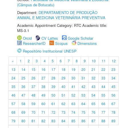
(Câmpus de Botucatu)
Department:
DEPARTAMENTO DE PRODUÇÃO
ANIMAL E MEDICINA VETERINÁRIA PREVENTIVA
Academic Appointment Category: RTC Academic title:
MS-3.1
Orcid
CV Lattes
Google Scholar
ResearcherID
Scopus
Dimensions
Repositório Institucional UNESP
«
1
2
3
4
5
6
7
8
9
10
11
12
13
14
15
16
17
18
19
20
21
22
23
24
25
26
27
28
29
30
31
32
33
34
35
36
37
38
39
40
41
42
43
44
45
46
47
48
49
50
51
52
53
54
55
56
57
58
59
60
61
62
63
64
65
66
67
68
69
70
71
72
73
74
75
76
77
78
79
80
81
82
83
84
85
86
87
88
89