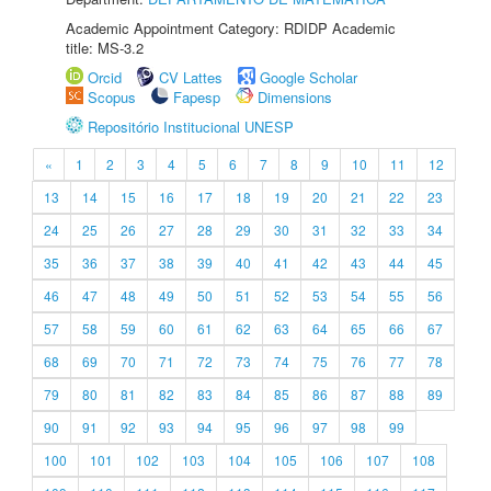
Academic Appointment Category: RDIDP Academic
title: MS-3.2
Orcid
CV Lattes
Google Scholar
Scopus
Fapesp
Dimensions
Repositório Institucional UNESP
«
1
2
3
4
5
6
7
8
9
10
11
12
13
14
15
16
17
18
19
20
21
22
23
24
25
26
27
28
29
30
31
32
33
34
35
36
37
38
39
40
41
42
43
44
45
46
47
48
49
50
51
52
53
54
55
56
57
58
59
60
61
62
63
64
65
66
67
68
69
70
71
72
73
74
75
76
77
78
79
80
81
82
83
84
85
86
87
88
89
90
91
92
93
94
95
96
97
98
99
100
101
102
103
104
105
106
107
108