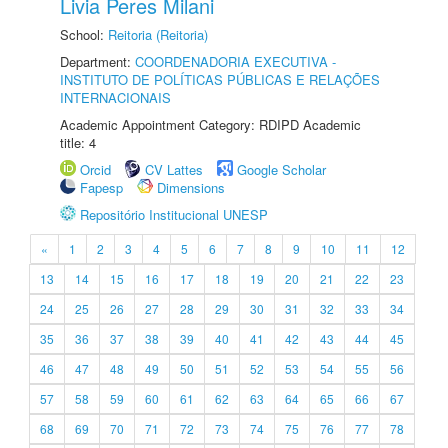
Livia Peres Milani
School:
Reitoria (Reitoria)
Department:
COORDENADORIA EXECUTIVA -
INSTITUTO DE POLÍTICAS PÚBLICAS E RELAÇÕES
INTERNACIONAIS
Academic Appointment Category: RDIPD Academic
title: 4
Orcid
CV Lattes
Google Scholar
Fapesp
Dimensions
Repositório Institucional UNESP
«
1
2
3
4
5
6
7
8
9
10
11
12
13
14
15
16
17
18
19
20
21
22
23
24
25
26
27
28
29
30
31
32
33
34
35
36
37
38
39
40
41
42
43
44
45
46
47
48
49
50
51
52
53
54
55
56
57
58
59
60
61
62
63
64
65
66
67
68
69
70
71
72
73
74
75
76
77
78